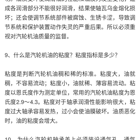
成各润滑部分不能很好润滑，结果使轴瓦乌金熔化损
坏；还会使调节系统部件被腐蚀、生锈卡涩，导致调
节系统和保护装置动作失灵的严重后果。所以必须重
视对汽轮机油质量的监督。
9、什么是汽轮机油的粘度？粘度指标是多少？
粘度是判断汽轮机油稠和稀的标准。粘度大，油就
稠，不容易流动；粘度小，油就稀、薄容易流动。粘
度以恩氏度作为测定单位，常用的汽轮机油粘度为恩
氏度2.9～4.3。粘度对于轴承润滑性能影响很大，粘
度过大轴承容易发热，过小会使油膜破坏。油质恶化
时，油的粘度会增大。
10、为什么汽轮机轴承盖上必须装设通气孔、通气