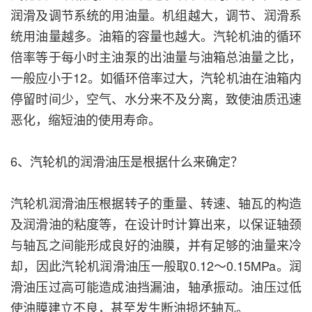
润滑及调节系统的用油量。机组越大，调节、润滑系
统用油量越多。油箱的容量也越大。汽轮机油的循环
倍率等于每小时主油泵的出油量与油箱总油量之比，
一般应小于12。如循环倍率过大，汽轮机油在油箱内
停留时间少，空气、水分来不及分离，致使油质迅速
恶化，缩短油的使用寿命。
6、汽轮机的润滑油压是根据什么来确定？
汽轮机润滑油压根据转子的重量、转速、轴瓦的构造
及润滑油的粘度等，在设计时计算出来，以保证轴颈
与轴瓦之间能形成良好的油膜，并有足够的油量来冷
却，因此汽轮机润滑油压一般取0.12～0.15MPa。润
滑油压过高可能造成油挡漏油，轴承振动。油压过低
使油膜建立不良，甚至发生断油损坏轴瓦。