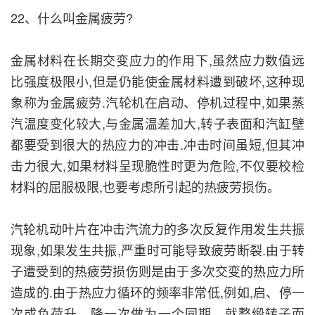
22、什么叫金属疲劳?
金属材料在长期交变应力的作用下,虽然应力数值远
比强度极限小,但是仍能使金属材料遭到破坏,这种现
象称为金属疲劳.汽轮机在启动、停机过程中,如果蒸
汽温度变化较大,与金属温差加大,转子表面和汽缸壁
都要受到很大的热应力的冲击.冲击时间虽短,但其冲
击力很大,如果材料呈现脆性时更为危险,不仅要校检
材料的屈服极限,也要考虑所引起的热疲劳损伤。
汽轮机动叶片在冲击汽流力的多次反复作用发生共振
现象,如果发生共振,严重时可能导致疲劳断裂.由于转
子遭受到的热疲劳损伤则是由于多次交变的热应力所
造成的.由于热应力循环的频率非常低,例如,启、停一
次或负荷升、降一次做为一个同期，就整缎转子而