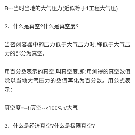
B---当时当地的大气压力(近似等于1工程大气压)
2、什么是真空?什么是真空度?
当密闭容器中的压力低于大气压力时,称低于大气压
力的部分为真空。
用百分数表示的真空,叫真空度.即:用测得的真空数值
除以当地大气压力的数值再化为百分数。用公式表
示：
真空度=--h真空--×100%h/大气
3、什么是经济真空?什么是极限真空?