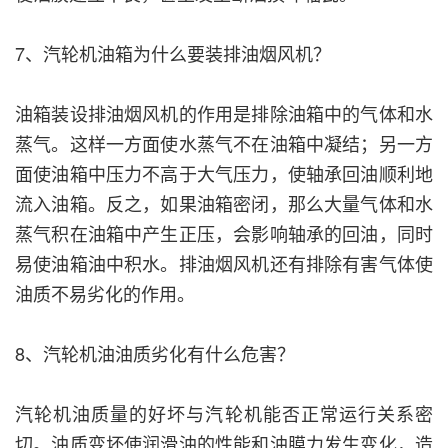
7、汽轮机油箱为什么要装排油烟风机？
油箱装设排油烟风机的作用是排除油箱中的气体和水
蒸气。这样一方面使水蒸气不在油箱中凝结；另一方
面使油箱中压力不高于大气压力，使轴承回油顺利地
流入油箱。反之，如果油箱密闭，那么大量气体和水
蒸气积在油箱中产生正压，会影响轴承的回油，同时
易使油箱油中积水。排油烟风机还有排除有害气体使
油质不易劣化的作用。
8、汽轮机油油质劣化有什么危害？
汽轮机油质量的好坏与汽轮机能否正常运行关系密
切。油质变坏使润滑油的性能和油膜力发生变化，造