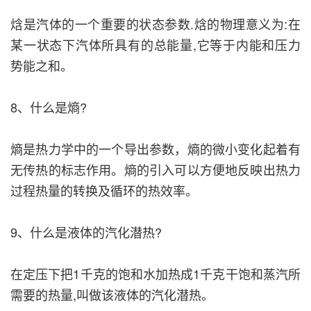
焓是汽体的一个重要的状态参数.焓的物理意义为:在
某一状态下汽体所具有的总能量,它等于内能和压力
势能之和。
8、什么是熵?
熵是热力学中的一个导出参数，熵的微小变化起着有
无传热的标志作用。熵的引入可以方便地反映出热力
过程热量的转换及循环的热效率。
9、什么是液体的汽化潜热?
在定压下把1千克的饱和水加热成1千克干饱和蒸汽所
需要的热量,叫做该液体的汽化潜热。