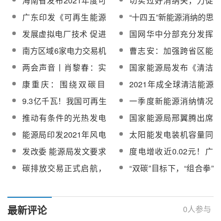
海南省发布2021年度可
切实过好消纳关，力促
障实施方案》的通知
力超额消纳量交易
重达25%以上
再生能源电力消纳保障
新能源大发展
广东印发《可再生能源
“十四五”新能源消纳的思
实施方案
电力消纳保障实施方案
考
发展虚拟电厂技术 促进
国网华中分部充分发挥
（试行）》
新能源优化配置与消纳
省间调峰辅助服务市场
南方区域6家电力交易机
曹志安：加强跨省区能
机制，助力消纳河南新
构：将进一步促进可再
源资源优化配置，支撑
两会声音丨肖黎春：实
国家能源局发布《清洁
能源
生能源消纳！
可再生能源加速规模化
现“碳达峰”“碳中和”，亟
能源消纳情况综合监管
康重庆：围绕双碳目
2021年成全球清洁能源
发展和高比例灵活消纳
待超前谋划新能源消纳
工作方案》| 附官方解读
标，建议适宜地区发展
大发展起点，新增能源
9.3亿千瓦！我国可再生
一季度新能源消纳情况
光热发电以助力光伏风
投资25%流向清洁能源
能源开发利用规模稳居
如何？来看看国网公布
推动有条件的光热发电
国家能源局邢翼腾出席
电消纳
世界第一
的最新运行数据
示范项目尽早建成并
2021第八届中国国际光
能源局印发2021年风电
太阳能发电装机容量同
网！国家能源局印发
热大会并致辞
光伏开发建设通知
比增长24.3%！国家能
发改委 能源局发文要求
度电增收近0.02元！广
2021年能源工作指导意
源局发布1-4月份全国电
尽快解决并网消纳矛
东率先试水可再生能源
见
碳排放交易正式启航，
“双碳”目标下，“组合拳”
力工业统计数据
盾！
电力交易
哪些行业率先“吃肉”？
发力新能源消纳
最新评论
0
人参与