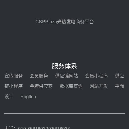
节点突破！独山子石化光伏熔盐储
能示范项目电加热器厂房顺利封顶
前天 08-05 14:48
CSPPlaza光热发电商务平台
7400吨！迪尔化工成功签订鲁西火
电机组灵活性改造项目三元液态盐
采购合同
前天 08-05 14:12
迪尔化工预中标华能西安热工院
2026-2029年熔盐介质框架协议
服务体系
前天 08-05 11:37
宣传服务
会员服务
供应链网站
会员小程序
供应
中能建华中试研院中标重能新疆
链小程序
金牌供应商
数据库查询
网站开发
平面
100MW光热项目机组调试及性能
试验
设计
English
前天 08-05 10:41
解读丨十五五电源结构优化：光热
规模化助力构建绿色低碳电力供给
格局
前天 08-05 09:11
电话：010-85618022/85618023