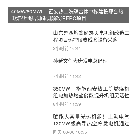
40MW/80MWh！西安热工院联合体中标建投邢台热
电熔盐储热调峰调频改造EPC项目
山东鲁西熔盐储热火电机组改造工
程项目热控仪表成套设备采购
2小时前 16:44
孙延文任大唐发电总经理
7小时前 11:42
350MW！华能西安热工院燃煤机
组电加热熔盐储能提升机组灵活性
改造项目初步设计第三方评审服务
8小时前 11:39
采购
赋能大容量光热机组！上海电气
120MW级高导热空冷发电机通过
型式试验
昨天 08-06 16:55