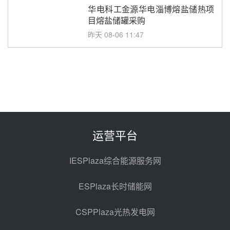
华电科工金源华电淄博熔盐储热项
目熔盐储罐采购
昨天 08-06 11:47
中国电建中南院吉西基地鲁固直流
100MW光工程性能试验采购
昨天 08-06 10:49
西子洁能中标中广核德令哈50MW
光热示范电站二列蒸汽发生器设备
采购
前天 08-05 17:20
运营平台
亚核阀业中标天山北麓100MW光
热发电工程EPC总承包项目熔盐截
IESPlaza综合能源服务网
止阀、熔盐三偏心蝶阀采购
前天 08-05 17:15
ESPlaza长时储能网
昊森机电中标新疆华电天山北麓基
地100MW光热发电工程EPC总承
CSPPlaza光热发电网
包项目熔盐介质超声波流量计采购
前天 08-05 17:09