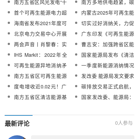
南方五省区风光发电“十
南方多地供电趋紧，碳
四五”期间基本能实现平
达峰、碳中和目标下，
首个可再生能源电力超
内蒙古2025年可再生能
价上网
核电会否加码？
额消纳量交易规则发布
源电力总量消纳责任权
海南省发布2021年度可
切实过好消纳关，力促
重达25%以上
再生能源电力消纳保障
新能源大发展
北京电力交易中心开展
广东印发《可再生能源
实施方案
全国首次可再生能源电
电力消纳保障实施方案
两会声音丨肖黎春：实
曹志安：加强跨省区能
力超额消纳量交易
（试行）》
现“碳达峰”“碳中和”，亟
源资源优化配置，支撑
IHS Markit：2022年全
国家能源局发布《清洁
待超前谋划新能源消纳
可再生能源加速规模化
球可再生能源年度增量
能源消纳情况综合监管
可再生能源异地消纳矛
一季度新能源消纳情况
发展和高比例灵活消纳
预计将达250GW
工作方案》| 附官方解读
盾突出？国家能源局：
如何？来看看国网公布
南方五省区可再生能源
发改委 能源局发文要求
对清洁能源跨省区交易
的最新运行数据
电力消纳量交易正式开
尽快解决并网消纳矛
度电增收近0.02元！广
碳排放交易正式启航，
消纳情况进行监管
市
盾！
东率先试水可再生能源
哪些行业率先“吃肉”？
南方五省区清洁能源基
国家发改委、能源局：
电力交易
本实现全额消纳
推动开展各类可靠性电
源成本回收测算工作，
探索实现可靠性电源容
最新评论
0
人参与
量价值的合理补偿