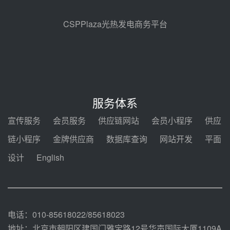
地100MW光热发电工程EPC总承
包项目熔盐介质超声波流量计采购
08-05 17:09
CSPPlaza光热发电商务平台
节点突破！独山子石化光伏熔盐储
能示范项目电加热器厂房顺利封顶
08-05 14:48
7400吨！迪尔化工成功签订鲁西火
电机组灵活性改造项目三元液态盐
服务体系
采购合同
08-05 14:12
宣传服务
会员服务
供应链网站
会员小程序
供应
迪尔化工预中标华能西安热工院
链小程序
金牌供应商
数据库查询
网站开发
平面
2026-2029年熔盐介质框架协议
设计
English
08-05 11:37
中能建华中试研院中标重能新疆
100MW光热项目机组调试及性能
试验
08-05 10:41
电话：010-85618022/85618023
地址：北京市朝阳区建国门雅宝路12号华声国际大厦1109A