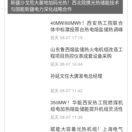
新疆沙戈荒大基地加码光热！西北院携光热储能技术
与国能新疆电力深化战略合作
40MW/80MWh！西安热工院联合
体中标建投邢台热电熔盐储热调峰
调频改造EPC项目
前天 08-07 17:19
山东鲁西熔盐储热火电机组改造工
程项目热控仪表成套设备采购
前天 08-07 16:44
孙延文任大唐发电总经理
前天 08-07 11:42
350MW！华能西安热工院燃煤机
组电加热熔盐储能提升机组灵活性
改造项目初步设计第三方评审服务
前天 08-07 11:39
采购
赋能大容量光热机组！上海电气