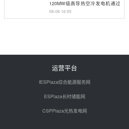
120MW级高导热空冷发电机通过
型式试验
08-06 16:55
华电科工金源华电淄博熔盐储热项
目熔盐储罐采购
08-06 11:47
中国电建中南院吉西基地鲁固直流
100MW光工程性能试验采购
08-06 10:49
运营平台
西子洁能中标中广核德令哈50MW
光热示范电站二列蒸汽发生器设备
IESPlaza综合能源服务网
采购
08-05 17:20
ESPlaza长时储能网
亚核阀业中标天山北麓100MW光
热发电工程EPC总承包项目熔盐截
CSPPlaza光热发电网
止阀、熔盐三偏心蝶阀采购
08-05 17:15
昊森机电中标新疆华电天山北麓基