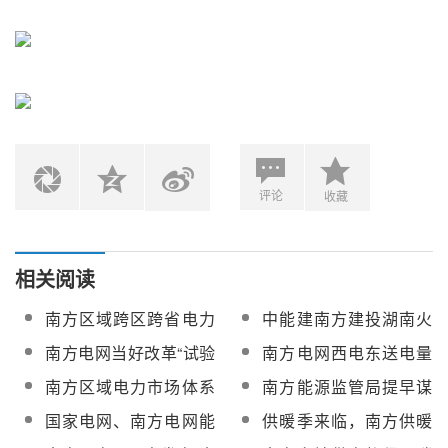
评论
收藏
相关阅读
南方区域跨区跨省电力
中能建南方建投湖南火
中长期交易规则印发
电将承担迪拜700MW光
南方电网当好改革“试验
南方电网西电东送电量
热项目中塔式光热项目
田” 稳步推进电力市场建
2175亿千瓦时 连续7年
南方区域电力市场体系
南方能源监管局提早谋
安装工程
设
创历史新高
逐步构建 充分释放“电
划第二批增量配电业务
国家电网、南方电网能
供暖季来临，南方供暖
改”红利
改革试点落地
源区块链五大案例解析
问题再引热议