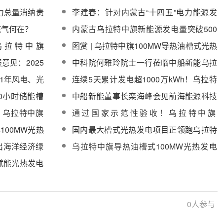
治区可再生能源电力消纳保障实施方案》
电力总量消纳责
李建春：针对内蒙古“十四五”电力能源发
的通知
展的思考和建议
底气何在？
内蒙古乌拉特中旗新能源发电量突破500
亿度
助力乌拉特中旗
图赏 | 乌拉特中旗100MW导热油槽式光热
实现满负荷发
电站集热回路实现高效光热转化
意见：2025
中科院何雅玲院士一行莅临中船新能乌拉
5%、2h
特中旗光热项目交流
21年风电、光
连续5天累计发电超1000万kWh！乌拉特
通知
中旗100MW槽式光热电站实现连续稳定
10小时储能槽
中船新能董事长栾海峰会见前海能源科技
高负荷运行
设计指标
发展有限公司董事长史兆仓
！乌拉特中旗
通过国家示范性验收！乌拉特中旗
异
100MW光热发电项目创造多项世界纪
100MW光热
国内最大槽式光热发电项目正领跑乌拉特
录！
发展新路径
中旗新能源产业
”出海洋经济绿
乌拉特中旗导热油槽式100MW光热发电
项目常规岛保运服务中标候选人公示
赋能光热发电
0
人参与