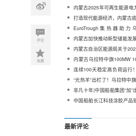
服务产业快速发展
瓦
内蒙古2025年可再生能源
任权重达25%以上
打造现代能源经济，内蒙古
EuroTrough集热器
100MW槽式光热示范电站
内蒙古加快推动新型储能发展
评论
电
年5GW！新建新能项目配储1
内蒙古自治区能源局关于20
伏发电开发建设有关事项的
内蒙古乌拉特中旗100MW 
收藏
式光热发电项目发电量超过
连续100天稳定高负荷运行
100MW槽式光热电站表现优
“光热羊”出栏了！乌拉特中旗
发电项目探索绿色循环经济
非凡十年|中国船舶集团“加
色新动能
中国船舶长江科技涂胶产品
新篇章
最新评论