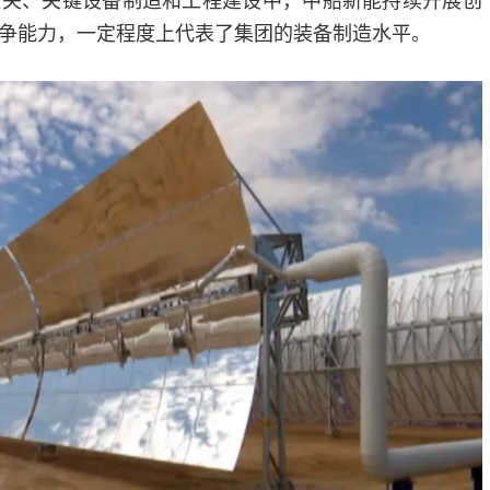
争能力，一定程度上代表了集团的装备制造水平。