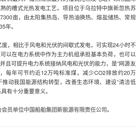
成熟的槽式光热发电工艺。项目位于乌拉特中旗新忽热苏
7300亩，由太阳集热岛、导热油换热、熔盐储热、常规
35年。
6亿度，相比于风电和光伏的间歇式发电，可实现24小时不
组可以在电力系统中作为主力机组承担基本负荷，也可以
并且可提升电力系统接纳风电和光伏的能力，是“网源友
，每年可节约近12万吨标准煤，减少CO2排放约20万
对于推动我国能源结构转型，改善生态环境、建设“清洁低
系具有十分重要意义。
平台会员单位中国船舶集团新能源有限责任公司。