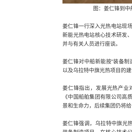
图：姜仁锋到中
姜仁锋一行深入光热电站现
新能光热电站核心技术研发
并与有关人员进行座谈。
姜仁锋对中船新能按“装备制
以及乌拉特中旗光热项目的建
姜仁锋指出，发展光热产业
《中国船舶集团有限公司高
景和生命力，后续集团仍将给
姜仁锋强调，乌拉特中旗光热
装备制造项目。在核心技术