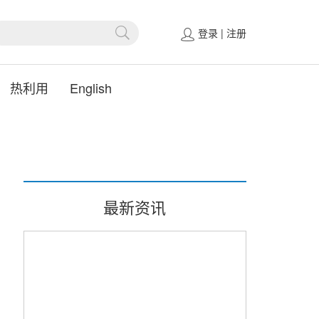
登录
|
注册
热利用
English
最新资讯