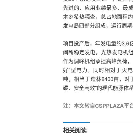
先进的、应用业绩最多、最
木乡希热嘎查，总占地面积约
发电岛四部分组成，运行周期
项目投产后，年发电量约3.
间断稳定发电。光热发电机
作为调峰机组承担高峰负荷，
好”型电力。同时相对于火电
吨，相当于造林8400亩，
碳、安全高效”的现代能源体
注：本文转自CSPPLAZA
相关阅读