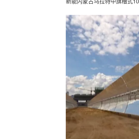
新能内蒙古乌拉特中旗槽式10