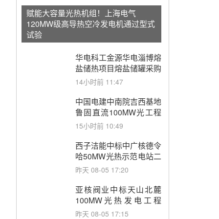
赋能大容量光热机组！上海电气
120MW级高导热空冷发电机通过型式
试验
华电科工金源华电淄博熔
盐储热项目熔盐储罐采购
14小时前 11:47
中国电建中南院吉西基地
鲁固直流100MW光工程
性能试验采购
15小时前 10:49
西子洁能中标中广核德令
哈50MW光热示范电站二
列蒸汽发生器设备采购
昨天 08-05 17:20
亚核阀业中标天山北麓
100MW光热发电工程
EPC总承包项目熔盐截
昨天 08-05 17:15