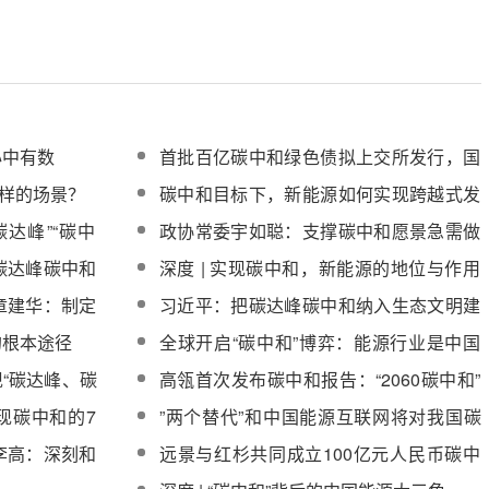
心中有数
首批百亿碳中和绿色债拟上交所发行，国
家能源约占五成
怎样的场景？
碳中和目标下，新能源如何实现跨越式发
展？
达峰”“碳中
政协常委宇如聪：支撑碳中和愿景急需做
纳
好可再生能源气候服务
碳达峰碳中和
深度 | 实现碳中和，新能源的地位与作用
详解
章建华：制定
习近平：把碳达峰碳中和纳入生态文明建
加快推动碳达
设整体布局
的根本途径
全球开启“碳中和”博弈：能源行业是中国
破局关键
“碳达峰、碳
高瓴首次发布碳中和报告：“2060碳中和”
目标，将倒逼中国能源转型
现碳中和的7
”两个替代”和中国能源互联网将对我国碳
中和作出决定性贡献
李高：深刻和
远景与红杉共同成立100亿元人民币碳中
意义
和技术基金