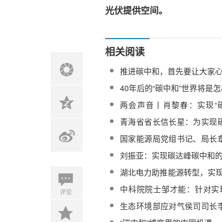
光伏提供空间。
相关阅读
推进碳中和，首先要让大家
40年后的“碳中和”世界将是
两会声音丨肖黎春：实现“碳
和”，亟待超前谋划新能源消
青海省省长信长星：为实现
目标作出青海贡献
国家能源局党组书记、局长
更积极新能源发展目标，
刘振亚：实现碳达峰碳中和
峰、碳中和
湖北电力助推能源转型，实现
中和”目标
中科院院士邹才能：针对实
评论
项实施建议
生态环境部应对气侯司司长
理解碳达峰、碳中和的重大