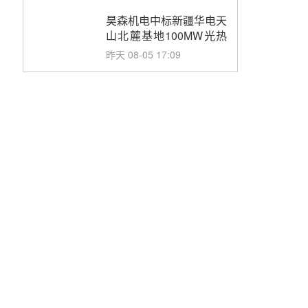
止阀、熔盐三偏心蝶阀采
购
昊森机电中标新疆华电天
山北麓基地100MW光热
发电工程EPC总承包项
昨天 08-05 17:09
目熔盐介质超声波流量计
采购
节点突破！独山子石化光
伏熔盐储能示范项目电加
热器厂房顺利封顶
昨天 08-05 14:48
7400吨！迪尔化工成功
签订鲁西火电机组灵活性
改造项目三元液态盐采购
昨天 08-05 14:12
合同
迪尔化工预中标华能西安
热工院2026-2029年熔盐
介质框架协议
昨天 08-05 11:37
中能建华中试研院中标重
能新疆100MW光热项目
机组调试及性能试验
昨天 08-05 10:41