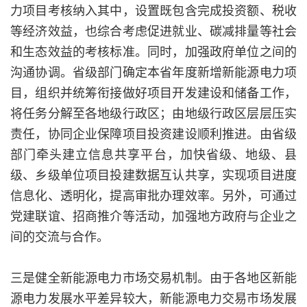
力项目考核纳入其中，设置既包含完成投资额、税收
等经济效益，也综合考虑促进就业、碳减排量等社会
和生态效益的考核标准。同时，加强政府单位之间的
沟通协调。省级部门确定本省年度新增新能源电力项
目，组织并统筹衔接做好项目开发建设和储备工作，
将任务分解至各地级行政区；由地级行政区层层压实
责任，协同企业保障项目投资建设顺利推进。由省级
部门牵头建立信息共享平台，加快省级、地级、县
级、乡级单位项目投建数据互认共享，实现项目进度
信息化、透明化，提高审批办理效率。另外，可通过
党建联谊、招商推介等活动，加强地方政府与企业之
间的交流与合作。
三是健全新能源电力市场交易机制。由于各地区新能
源电力发展水平差异较大，新能源电力交易市场发展