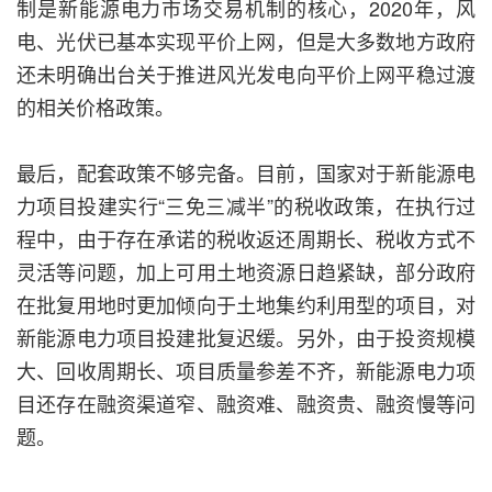
制是新能源电力市场交易机制的核心，2020年，风
电、光伏已基本实现平价上网，但是大多数地方政府
还未明确出台关于推进风光发电向平价上网平稳过渡
的相关价格政策。
最后，配套政策不够完备。目前，国家对于新能源电
力项目投建实行“三免三减半”的税收政策，在执行过
程中，由于存在承诺的税收返还周期长、税收方式不
灵活等问题，加上可用土地资源日趋紧缺，部分政府
在批复用地时更加倾向于土地集约利用型的项目，对
新能源电力项目投建批复迟缓。另外，由于投资规模
大、回收周期长、项目质量参差不齐，新能源电力项
目还存在融资渠道窄、融资难、融资贵、融资慢等问
题。