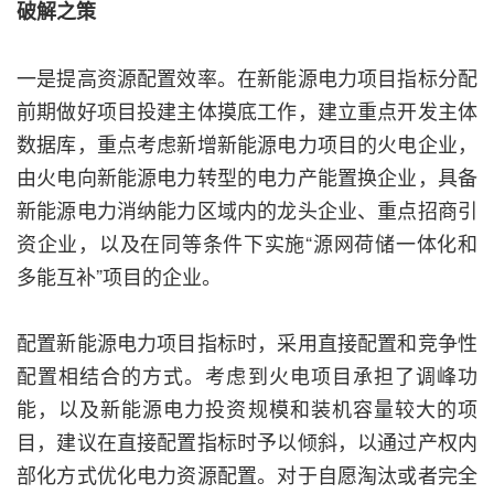
破解之策
一是提高资源配置效率。在新能源电力项目指标分配
前期做好项目投建主体摸底工作，建立重点开发主体
数据库，重点考虑新增新能源电力项目的火电企业，
由火电向新能源电力转型的电力产能置换企业，具备
新能源电力消纳能力区域内的龙头企业、重点招商引
资企业，以及在同等条件下实施“源网荷储一体化和
多能互补”项目的企业。
配置新能源电力项目指标时，采用直接配置和竞争性
配置相结合的方式。考虑到火电项目承担了调峰功
能，以及新能源电力投资规模和装机容量较大的项
目，建议在直接配置指标时予以倾斜，以通过产权内
部化方式优化电力资源配置。对于自愿淘汰或者完全