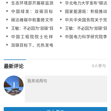
配置为突破，全力构建
消费产业正在发生什
生态环境部开展碳监测
华北电力大学发布"碳达
新能源产业发展新格局
么？
评估试点工作，聚焦火
峰、碳中和"行动计划
中国绿发：双碳目标
国家能源局：积极推动
电、石油天然气开采等
下，探索能源跨界与融
风电、光伏发电能并尽
碳达峰碳中和重磅文件
中共中央国务院关于完
五类重点行业
合
并、多发满发！
发布：2060年非化石能
整准确全面贯彻新发展
王敏：不必因为“双碳”目
王敏：不必因为“双碳”目
源消费比重达80%以上
理念做好碳达峰碳中和
标而限制能源需求
标而限制能源需求
中国工程院院士杜祥
中国电力科学研究院李
工作的意见
琬：双碳目标和风光创
志宏：实现双碳目标要
双碳目标下，光热发电
新发展
做这四方面工作
技术正不断“出圈”
最新评论
0
人参与