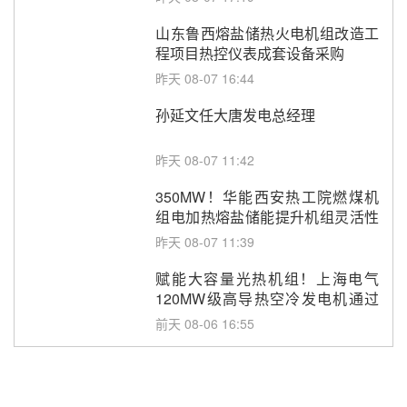
山东鲁西熔盐储热火电机组改造工
程项目热控仪表成套设备采购
昨天 08-07 16:44
孙延文任大唐发电总经理
昨天 08-07 11:42
350MW！华能西安热工院燃煤机
组电加热熔盐储能提升机组灵活性
改造项目初步设计第三方评审服务
昨天 08-07 11:39
采购
赋能大容量光热机组！上海电气
120MW级高导热空冷发电机通过
型式试验
前天 08-06 16:55
华电科工金源华电淄博熔盐储热项
目熔盐储罐采购
前天 08-06 11:47