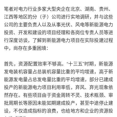
笔者对电力行业多家大型央企在北京、湖南、贵州、
江西等地区的分（子）公司进行实地调研，并与这些
公司的主要负责人以及从事光伏、风电等新能源电力
投资、开发和建设的项目经理和各岗位专责人员等进
行深度访谈，了解到新能源电力项目在实际投建过程
中，尚存在多重困境：
首先，资源配置效率不够高。“十三五”时期，新能源
发电装机容量占总装机容量比重的平均增速，高于新
能源发电量占总发电量比重的平均增速，部分已建成
投产的新能源电力项目利用率低，弃风、弃光现象依
然存在。有些项目由于资金周转不灵、技术瓶颈、审
批周期长等原因未能如期建成投产，甚至中途停止建
设，不仅造成指标的浪费，也给地方和企业的资源投