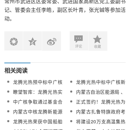
常州市武进区区委常委、武进国家高新区党工委副书
记、管委会主任李皓，副区长叶青，张光铖等参加活
动。
评论
收藏
相关阅读
龙腾光热预中标中广核
龙腾光热中标中广核新
新能源大开口熔盐槽式
能源大开口熔盐槽式集
瞭望智库：龙腾光热实
内蒙古自治区能源局 、
集热器研发集热回路制
热器研发集热回路制造
现了国产高温真空集热
江苏省能源局调研组一
中广核争取通过基金合
正式签约！龙腾光热为
造安装服务
安装服务
管在海外商业化电站的
行赴龙腾光热调研考察
作引入龙腾光热，在河
Évora先进槽式熔盐示范
内蒙古中核龙腾新能源
内蒙古扎鲁特旗政府考
首次应用
北三河打造光热高端装
项目提供高温真空熔盐
有限公司扎布耶运维项
察团赴常州龙腾光热科
龙腾光热荣获中国船舶
将建设20万支高温集热
备制造产业链
集热管
目保运服务中标候选人
技考察交流
集团“金牌供应商”荣誉
管生产基地！新疆华曜