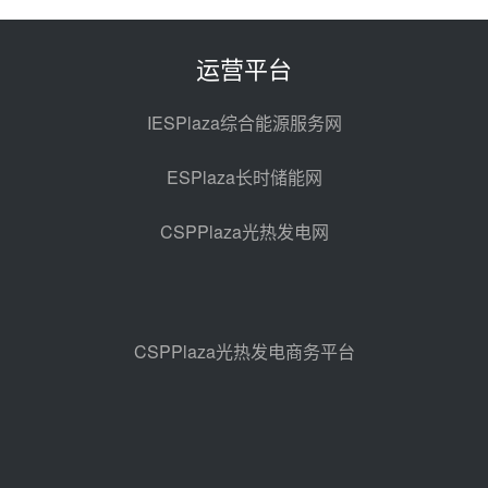
电机组灵活性改造项目三元液态盐
采购合同
昨天 08-05 14:12
运营平台
迪尔化工预中标华能西安热工院
2026-2029年熔盐介质框架协议
IESPlaza综合能源服务网
昨天 08-05 11:37
ESPlaza长时储能网
中能建华中试研院中标重能新疆
100MW光热项目机组调试及性能
CSPPlaza光热发电网
试验
前天 08-05 10:41
解读丨十五五电源结构优化：光热
规模化助力构建绿色低碳电力供给
格局
前天 08-05 09:11
CSPPlaza光热发电商务平台
华能西安热工院熔盐电伴热三年框
架协议项目中标候选人公示
前天 08-04 11:33
350MW光热大基地建设提速！哈