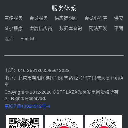
锅中标格尔木项目蒸汽发生系统
服务体系
08-04 09:54
宣传服务
会员服务
供应链网站
会员小程序
供应
甘肃建投安装公司赴京洽谈，深化
链小程序
金牌供应商
数据库查询
网站开发
平面
瓜州、博州光热项目战略合作
设计
English
08-04 09:27
新型电力系统建设“十五五”规划印
发！明确推动光热发电规模化发展
08-04 09:16
电话：010-85618022/85618023
地址：北京市朝阳区建国门雅宝路12号华声国际大厦1109A
室
Copyright © 2012-2020 CSPPLAZA光热发电网版权所有
All Rights Reserved.
京ICP备13024512号-4