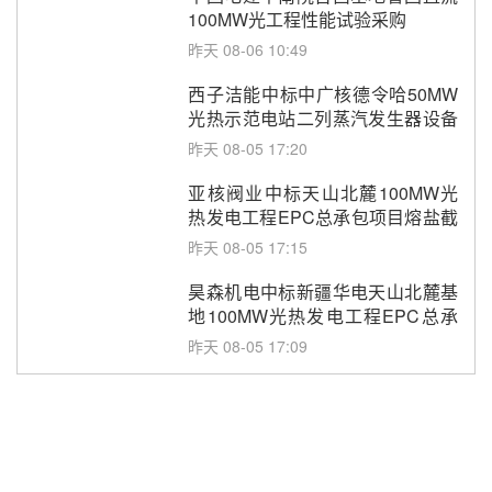
100MW光工程性能试验采购
昨天 08-06 10:49
西子洁能中标中广核德令哈50MW
光热示范电站二列蒸汽发生器设备
采购
昨天 08-05 17:20
亚核阀业中标天山北麓100MW光
热发电工程EPC总承包项目熔盐截
止阀、熔盐三偏心蝶阀采购
昨天 08-05 17:15
昊森机电中标新疆华电天山北麓基
地100MW光热发电工程EPC总承
包项目熔盐介质超声波流量计采购
昨天 08-05 17:09
节点突破！独山子石化光伏熔盐储
能示范项目电加热器厂房顺利封顶
昨天 08-05 14:48
7400吨！迪尔化工成功签订鲁西火