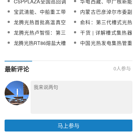
CSPPLAZA全国巡回调
华电西藏、中广核新能
公示
新能源光电热储一体化
研将走进江苏/上海，调
源西藏、华电中光等联
宝武清能、中船重工带
内蒙古巴彦淖尔市委副
产业园项目盛大开工
研7家单位
合考察团赴龙腾光热考
队赴龙腾光热集热管生
书记、市长张鸿福率队
龙腾光热首批高温真空
俞科：第三代槽式光热
察调研
产基地考察交流
赴龙腾光热考察调研
熔盐集热管成功发运欧
技术与装备的产业化发
龙腾光热卢智恒：第三
干货 | 详解槽式集热器
洲Évora先进槽式熔盐示
展与展望
代槽式光热大容量电站
集成质量控制要点
龙腾光热RT86熔盐大槽
中国光热发电集热管重
范项目
的技术与成本分析
商业化示范项目完成30
点厂商名录【含业绩】
天连续运行
最新评论
0
人参与
马上参与